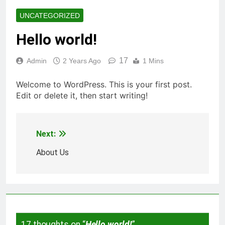
UNCATEGORIZED
Hello world!
17
Admin
2 Years Ago
1 Mins
Welcome to WordPress. This is your first post.
Edit or delete it, then start writing!
Next:
Post
navigation
About Us
17 thoughts on “
Hello world!
”