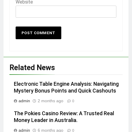
Website
Related News
Electronic Table Engine Analysis: Navigating
Mystery Bonus Points and Quick Cashouts
admin
2 months ago
0
The Pokies Casino Review: A Trusted Real
Money Leader in Australia.
admin
6 months ago
0