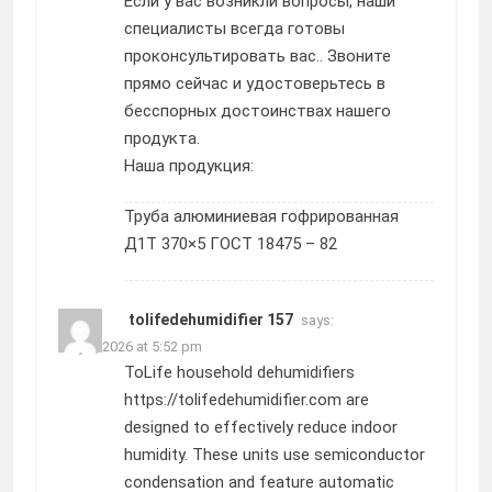
Если у вас возникли вопросы, наши
специалисты всегда готовы
проконсультировать вас.. Звоните
прямо сейчас и удостоверьтесь в
бесспорных достоинствах нашего
продукта.
Наша продукция:
Труба алюминиевая гофрированная
Д1Т 370×5 ГОСТ 18475 – 82
tolifedehumidifier 157
says:
May 7, 2026 at 5:52 pm
ToLife household dehumidifiers
https://tolifedehumidifier.com
are
designed to effectively reduce indoor
humidity. These units use semiconductor
condensation and feature automatic