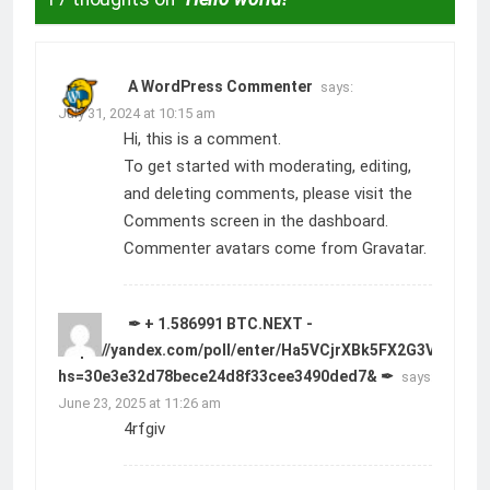
A WordPress Commenter
says:
July 31, 2024 at 10:15 am
Hi, this is a comment.
To get started with moderating, editing,
and deleting comments, please visit the
Comments screen in the dashboard.
Commenter avatars come from
Gravatar
.
✒ + 1.586991 BTC.NEXT -
https://yandex.com/poll/enter/Ha5VCjrXBk5FX2G3VMwSuc
hs=30e3e32d78bece24d8f33cee3490ded7& ✒
says:
June 23, 2025 at 11:26 am
4rfgiv