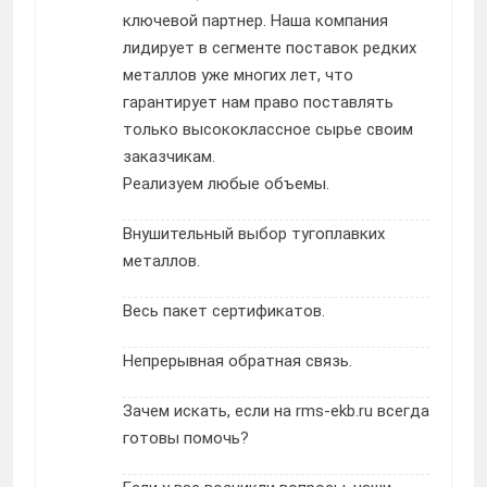
ключевой партнер. Наша компания
лидирует в сегменте поставок редких
металлов уже многих лет, что
гарантирует нам право поставлять
только высококлассное сырье своим
заказчикам.
Реализуем любые объемы.
Внушительный выбор тугоплавких
металлов.
Весь пакет сертификатов.
Непрерывная обратная связь.
Зачем искать, если на rms-ekb.ru всегда
готовы помочь?